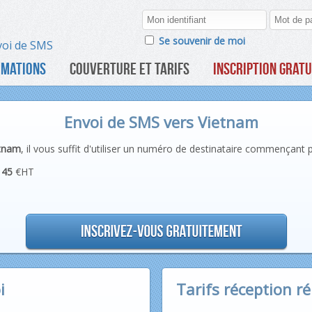
Se souvenir de moi
voi de SMS
RMATIONS
COUVERTURE ET TARIFS
INSCRIPTION GRATU
Envoi de SMS vers Vietnam
tnam
, il vous suffit d'utiliser un numéro de destinataire commençant pa
145
€HT
i
Tarifs réception r