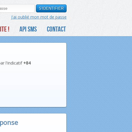
J'ai oublié mon mot de passe
ITE !
API SMS
CONTACT
r l'indicatif
+84
éponse